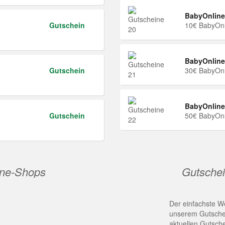
BabyOnline
Gutschein
10€ BabyOnl
BabyOnline
Gutschein
30€ BabyOnl
BabyOnline
Gutschein
50€ BabyOnl
ine-Shops
Gutschei
Der einfachste We
unserem Gutschei
aktuellen Gutsch