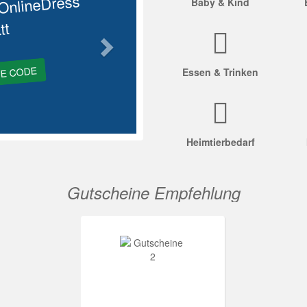
OnlineDress
Baby & Kind
tt
GE CODE
Essen & Trinken
Heimtierbedarf
Gutscheine Empfehlung