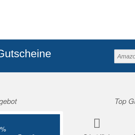
Gutscheine
gebot
Top Gu
Nächste
5%