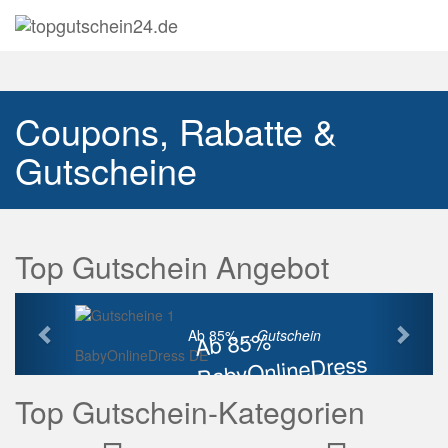
Navig
auskl
Coupons, Rabatte &
Gutscheine
Top Gutschein Angebot
Vorherige
Näch
Ab 85%
Ab 85% ...
Gutschein
BabyOnlineDress DE
BabyOnlineDress
Rabatt
Top Gutschein-Kategorien