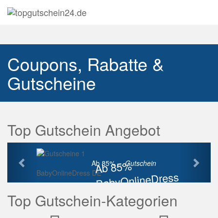
Navig
auskl
Coupons, Rabatte &
Gutscheine
Top Gutschein Angebot
Vorherige
Näch
Ab 85%
Ab 85% ...
Gutschein
BabyOnlineDress DE
BabyOnlineDress
Rabatt
Top Gutschein-Kategorien