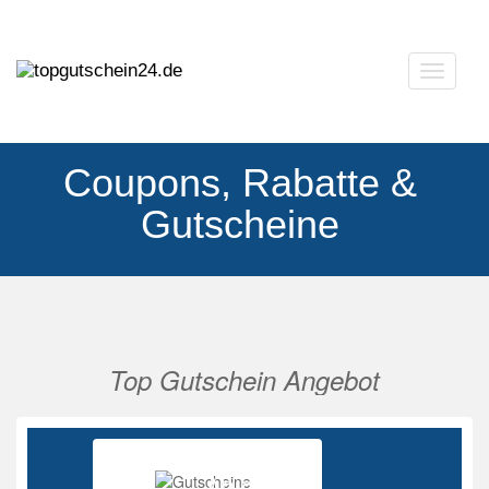
Navigat
ausklap
Coupons, Rabatte &
Gutscheine
Top Gutschein Angebot
Vorherige
Nächs
Ab 85%