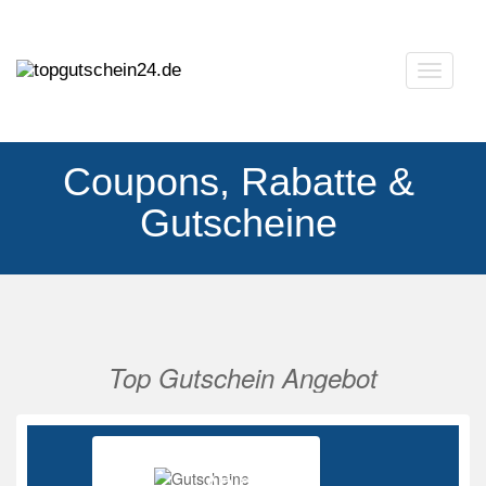
Navigat
ausklap
Coupons, Rabatte &
Gutscheine
Top Gutschein Angebot
Vorherige
Nächs
Ab 85%