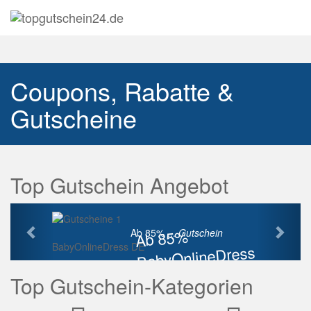
Navig
auskl
Coupons, Rabatte &
Gutscheine
Top Gutschein Angebot
Vorherige
Näch
Ab 85%
Ab 85% ...
Gutschein
BabyOnlineDress DE
BabyOnlineDress
Rabatt
Top Gutschein-Kategorien