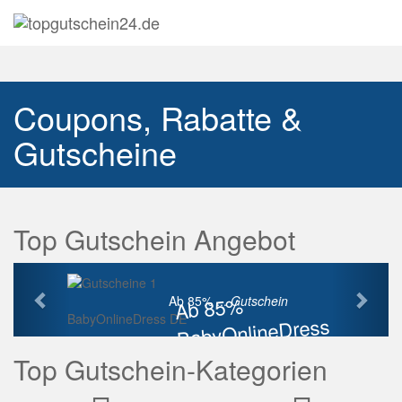
Navig
auskl
Coupons, Rabatte &
Gutscheine
Top Gutschein Angebot
Vorherige
Näch
Ab 85%
Ab 85% ...
Gutschein
BabyOnlineDress DE
BabyOnlineDress
Rabatt
Top Gutschein-Kategorien