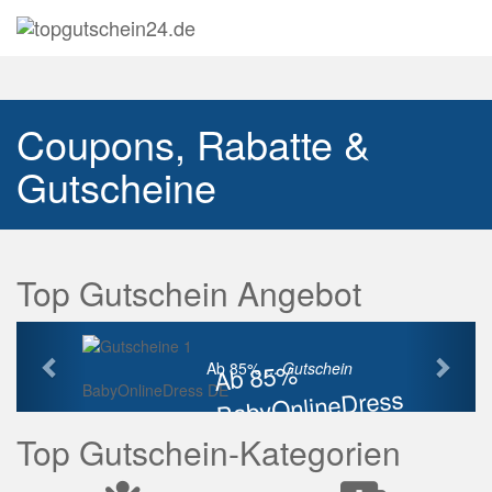
Navig
auskl
Coupons, Rabatte &
Gutscheine
Top Gutschein Angebot
Vorherige
Näch
Ab 85%
Ab 85% ...
Gutschein
BabyOnlineDress DE
BabyOnlineDress
Rabatt
Top Gutschein-Kategorien