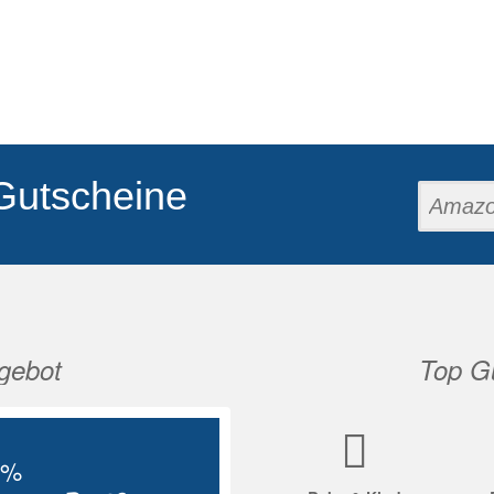
Gutscheine
gebot
Top Gu
Nächste
5%