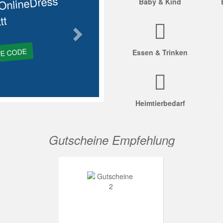
OnlineDress
Baby & Kind
tt
GE CODE
Essen & Trinken
Heimtierbedarf
Gutscheine Empfehlung