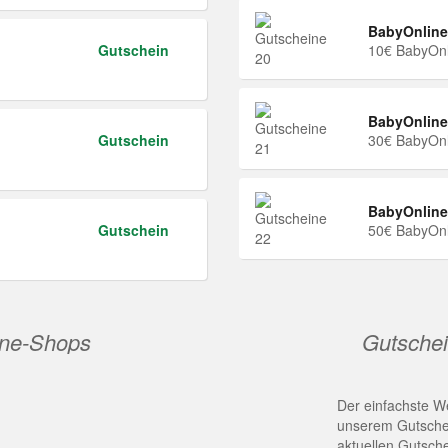
BabyOnline
Gutschein
10€ BabyOnl
BabyOnline
Gutschein
30€ BabyOnl
BabyOnline
Gutschein
50€ BabyOnl
ine-Shops
Gutschei
Der einfachste We
unserem Gutschei
aktuellen Gutsch