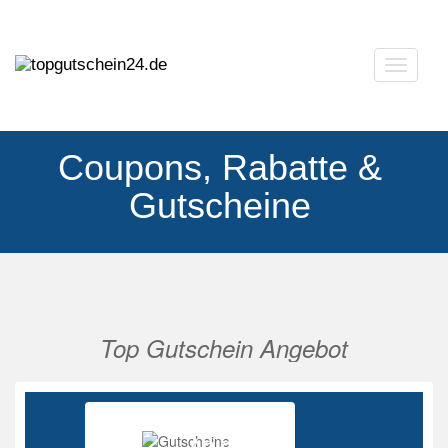
Navigat
ausklap
Coupons, Rabatte &
Gutscheine
Top Gutschein Angebot
Vorherige
Nächs
Ab 85%