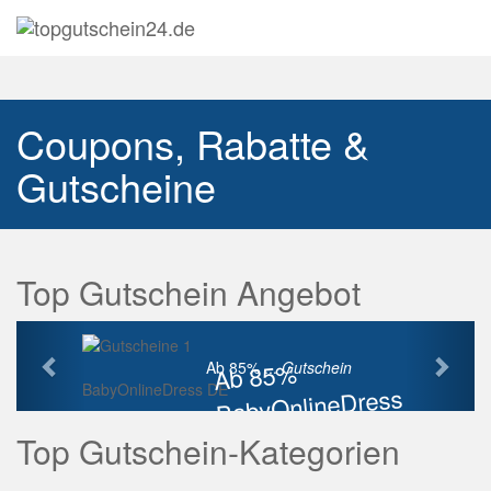
Navig
auskl
Coupons, Rabatte &
Gutscheine
Top Gutschein Angebot
Vorherige
Näch
Ab 85%
Ab 85% ...
Gutschein
BabyOnlineDress DE
BabyOnlineDress
Rabatt
Top Gutschein-Kategorien