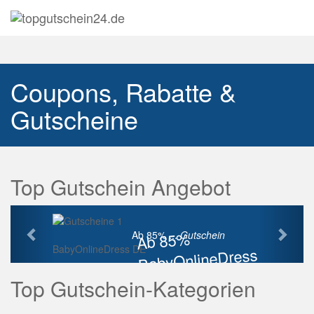
Navig
auskl
Coupons, Rabatte &
Gutscheine
Top Gutschein Angebot
Vorherige
Näch
Ab 85%
Ab 85% ...
Gutschein
BabyOnlineDress DE
BabyOnlineDress
Rabatt
Top Gutschein-Kategorien