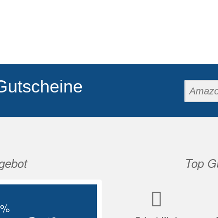
Gutscheine
gebot
Top Gu
Nächste
5%