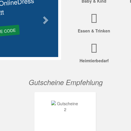
OnlineDress
Baby & Kind
tt
GE CODE
Essen & Trinken
Heimtierbedarf
Gutscheine Empfehlung