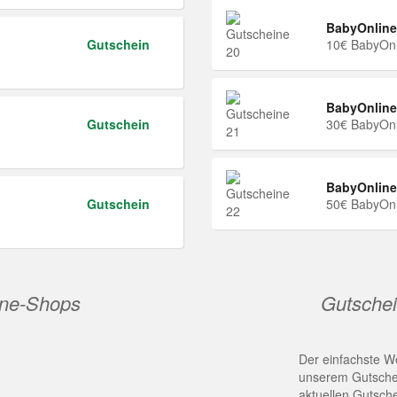
BabyOnline
Gutschein
10€ BabyOnl
BabyOnline
Gutschein
30€ BabyOnl
BabyOnline
Gutschein
50€ BabyOnl
ine-Shops
Gutschei
Der einfachste We
unserem Gutschei
aktuellen Gutsch