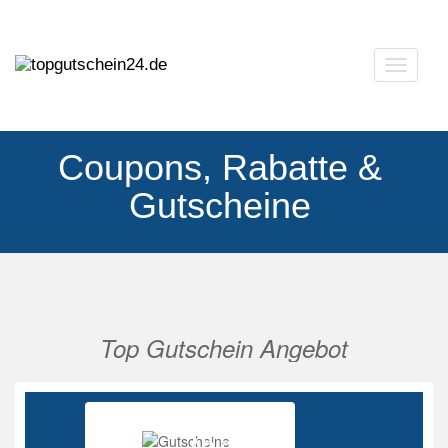
Navigat
ausklap
Coupons, Rabatte &
Gutscheine
Top Gutschein Angebot
Vorherige
Nächs
Ab 85%