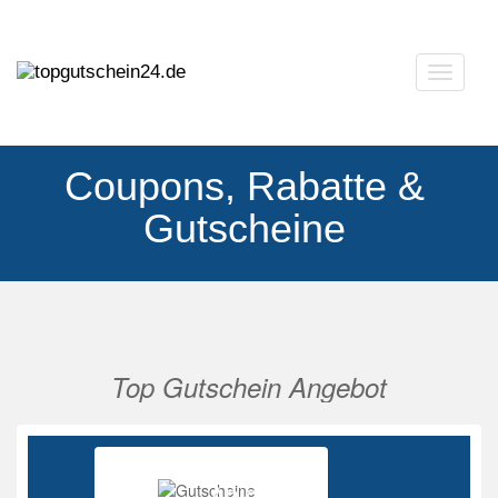
Navigat
ausklap
Coupons, Rabatte &
Gutscheine
Top Gutschein Angebot
Vorherige
Nächs
Ab 85%