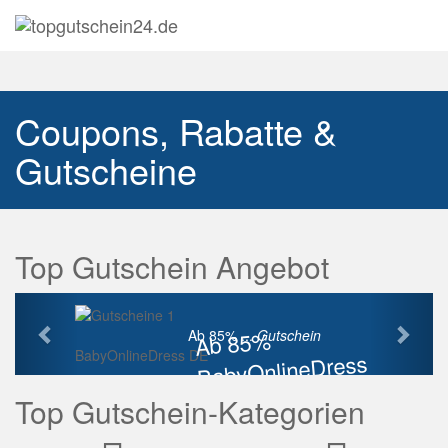
Navig
auskl
Coupons, Rabatte &
Gutscheine
Top Gutschein Angebot
Vorherige
Näch
Ab 85%
Ab 85% ...
Gutschein
BabyOnlineDress DE
BabyOnlineDress
Rabatt
Top Gutschein-Kategorien