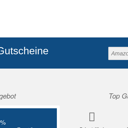
Gutscheine
gebot
Top Gu
Nächste
5%