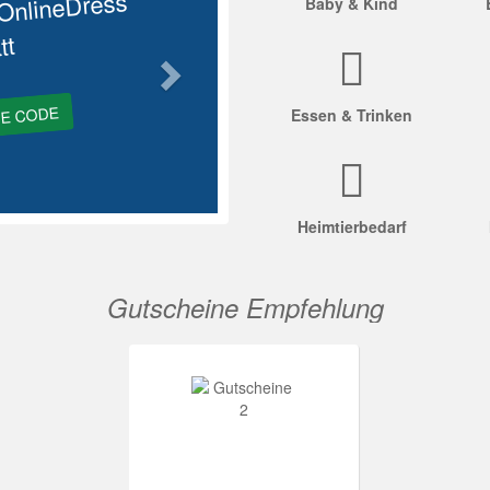
OnlineDress
Baby & Kind
tt
GE CODE
Essen & Trinken
Heimtierbedarf
Gutscheine Empfehlung