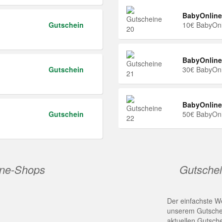
BabyOnline
Gutschein
10€ BabyOnl
BabyOnline
Gutschein
30€ BabyOnl
BabyOnline
Gutschein
50€ BabyOnl
ine-Shops
Gutschei
Der einfachste We
unserem Gutschei
aktuellen Gutsch