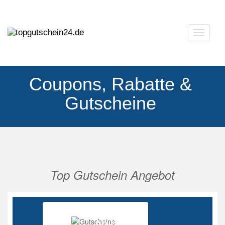
Navigat
ausklap
Coupons, Rabatte &
Gutscheine
Top Gutschein Angebot
Vorherige
Nächs
Ab 85%