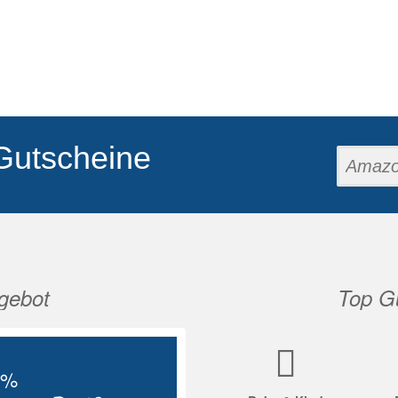
Gutscheine
gebot
Top Gu
Nächste
5%