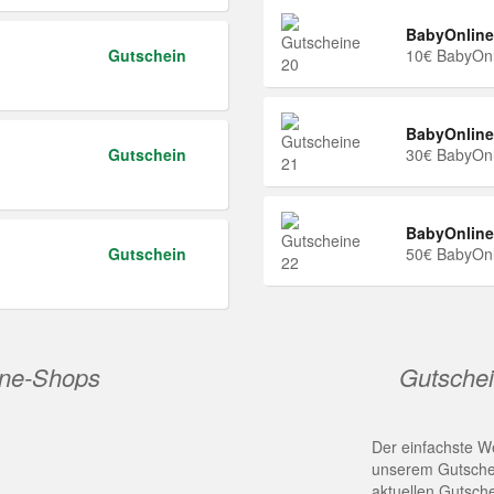
BabyOnline
Gutschein
10€ BabyOnl
BabyOnline
Gutschein
30€ BabyOnl
BabyOnline
Gutschein
50€ BabyOnl
ine-Shops
Gutschei
Der einfachste We
unserem Gutschei
aktuellen Gutsch