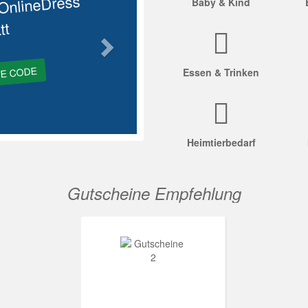
OnlineDress
Baby & Kind
tt
GE CODE
Essen & Trinken
Heimtierbedarf
Gutscheine Empfehlung