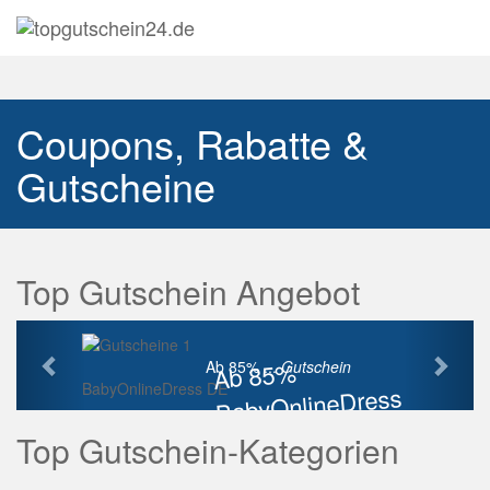
Navig
auskl
Coupons, Rabatte &
Gutscheine
Top Gutschein Angebot
Vorherige
Näch
Ab 85%
Ab 85% ...
Gutschein
BabyOnlineDress DE
BabyOnlineDress
Rabatt
Top Gutschein-Kategorien