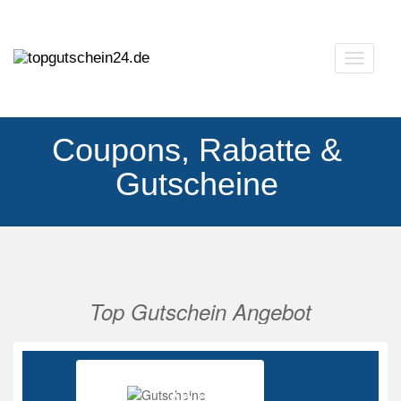
Navigat
ausklap
Coupons, Rabatte &
Gutscheine
Top Gutschein Angebot
Vorherige
Nächs
Ab 85%