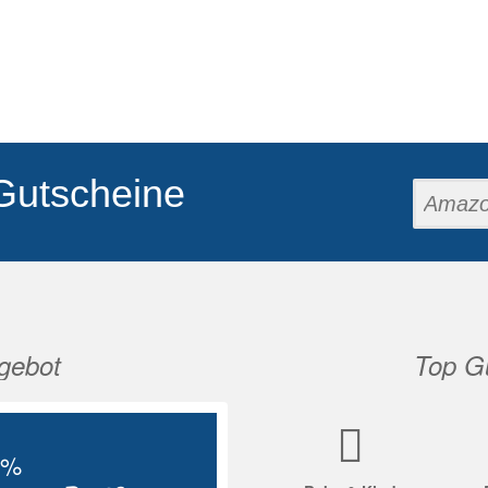
Gutscheine
gebot
Top Gu
Nächste
5%