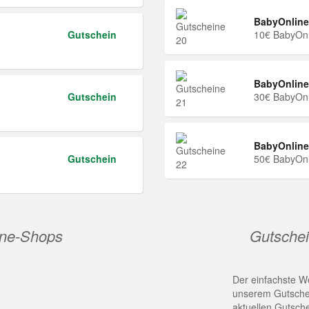
BabyOnline
Gutschein
10€ BabyOnl
BabyOnline
Gutschein
30€ BabyOnl
BabyOnline
Gutschein
50€ BabyOnl
ine-Shops
Gutschei
Der einfachste We
unserem Gutschei
aktuellen Gutsch