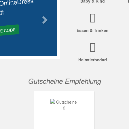
OnlineDress
Baby & Kind
tt
GE CODE
Essen & Trinken
Heimtierbedarf
Gutscheine Empfehlung