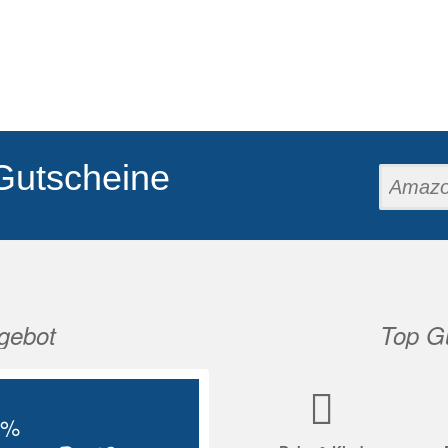
Gutscheine
gebot
Top Gu
Nächste
5%