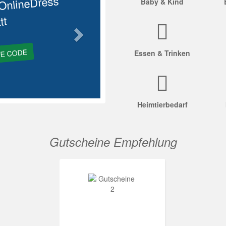
OnlineDress
Baby & Kind
tt
GE CODE
Essen & Trinken
Heimtierbedarf
Gutscheine Empfehlung