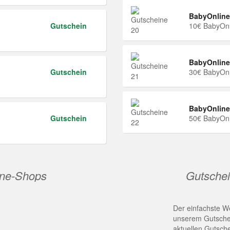
BabyOnline
Gutschein
10€ BabyOnl
BabyOnline
Gutschein
30€ BabyOnl
BabyOnline
Gutschein
50€ BabyOnl
ine-Shops
Gutschei
Der einfachste We
unserem Gutschei
aktuellen Gutsch