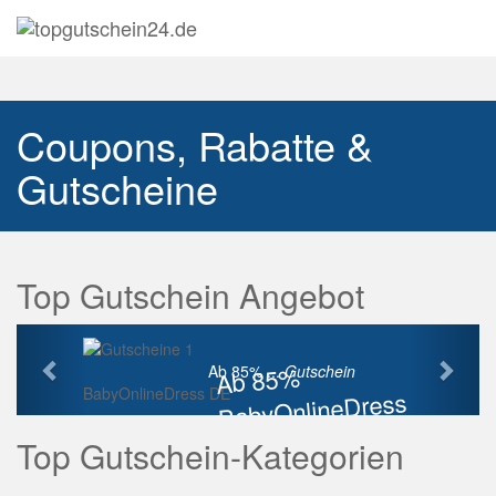
Navig
auskl
Coupons, Rabatte &
Gutscheine
Top Gutschein Angebot
Vorherige
Näch
Ab 85%
Ab 85% ...
Gutschein
BabyOnlineDress DE
BabyOnlineDress
Rabatt
Top Gutschein-Kategorien