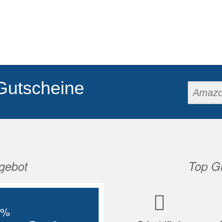
Gutscheine
gebot
Top Gu
Nächste
5%