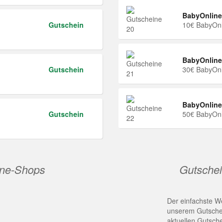
BabyOnline
Gutschein
10€ BabyOnl
BabyOnline
Gutschein
30€ BabyOnl
BabyOnline
Gutschein
50€ BabyOnl
ine-Shops
Gutschei
Der einfachste We
unserem Gutschei
aktuellen Gutsch