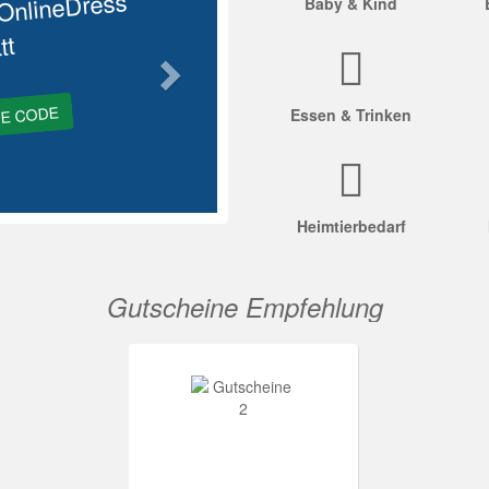
OnlineDress
Baby & Kind
tt
GE CODE
Essen & Trinken
Heimtierbedarf
Gutscheine Empfehlung