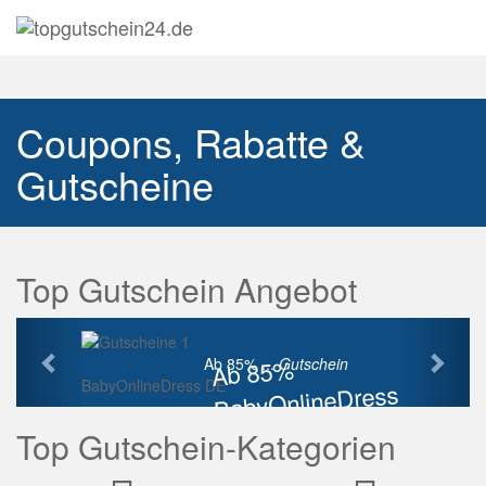
Navig
auskl
Coupons, Rabatte &
Gutscheine
Top Gutschein Angebot
Vorherige
Näch
Ab 85%
Ab 85% ...
Gutschein
BabyOnlineDress DE
BabyOnlineDress
Rabatt
Top Gutschein-Kategorien