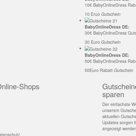
10€ BabyOnlineDress Rab
10 Eruo
Gutschein
BabyOnlineDress DE:
30€ BabyOnlineDress Gut
30 Euro
Gutschein
BabyOnlineDress DE:
50€ BabyOnlineDress Rab
50Euro Rabatt
Gutschein
Online-Shops
Gutschein
sparen
Der einfachste We
unserem Gutschei
aktuellen Gutsch
Updates sorgen fü
angezeigt werden
atenschutz