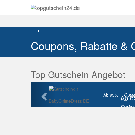
Coupons, Rabatte & 
Top Gutschein Angebot
Vorherige
Ab 
Ab 85% ...
Gutsc
BabyOnlineDress DE
Baby
Raba