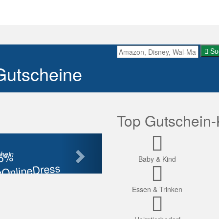
Su
Gutscheine
Top Gutschein-
Nächste
85%
hein
Baby & Kind
OnlineDress
tt
Essen & Trinken