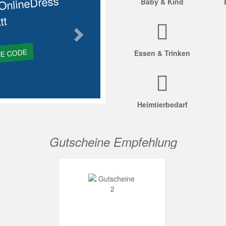
OnlineDress
Baby & Kind
tt
GE CODE
Essen & Trinken
Heimtierbedarf
Gutscheine Empfehlung