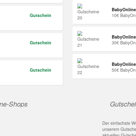
BabyOnline
Gutschein
10€ BabyOnl
BabyOnline
Gutschein
30€ BabyOnl
BabyOnline
Gutschein
50€ BabyOnl
ine-Shops
Gutschei
Der einfachste We
unserem Gutschei
aktuellen Gutsch