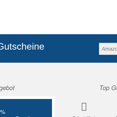
Gutscheine
gebot
Top Gu
Nächste
5%