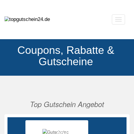
Navigat
ausklap
Coupons, Rabatte &
Gutscheine
Top Gutschein Angebot
Vorherige
Nächs
Ab 85%