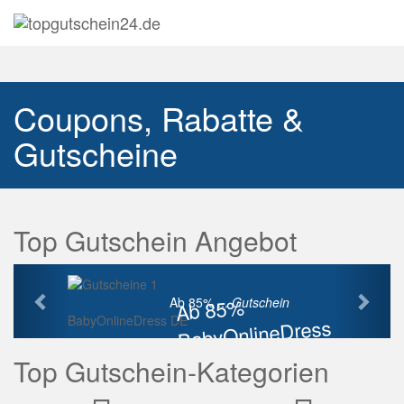
Navig
auskl
Coupons, Rabatte &
Gutscheine
Top Gutschein Angebot
Vorherige
Näch
Ab 85%
Ab 85% ...
Gutschein
BabyOnlineDress DE
BabyOnlineDress
Rabatt
Top Gutschein-Kategorien