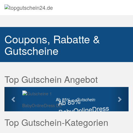
Navig
auskl
Coupons, Rabatte &
Gutscheine
Top Gutschein Angebot
Vorherige
Näch
Ab 85%
Ab 85% ...
Gutschein
BabyOnlineDress DE
BabyOnlineDress
Rabatt
Top Gutschein-Kategorien