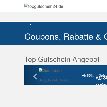
Coupons, Rabatte & 
Top Gutschein Angebot
Vorherige
Ab 
Ab 85% ...
Gutsc
BabyOnlineDress DE
Baby
Raba