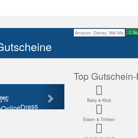
Su
Gutscheine
Top Gutschein-
Nächste
85%
hein
Baby & Kind
OnlineDress
tt
Essen & Trinken