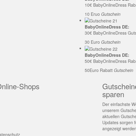
10€ BabyOnlineDress Rab
10 Eruo
Gutschein
BabyOnlineDress DE:
30€ BabyOnlineDress Gut
30 Euro
Gutschein
BabyOnlineDress DE:
50€ BabyOnlineDress Rab
50Euro Rabatt
Gutschein
Online-Shops
Gutschein
sparen
Der einfachste We
unserem Gutschei
aktuellen Gutsch
Updates sorgen fü
angezeigt werden
atenschutz