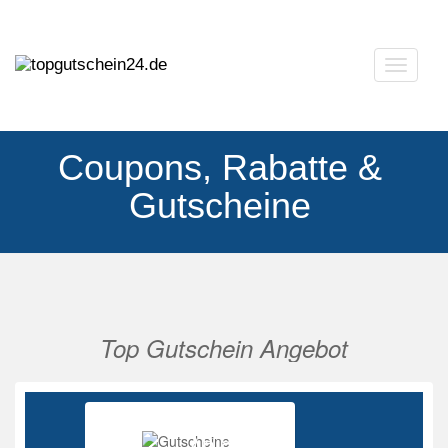
Navigat
ausklap
Coupons, Rabatte &
Gutscheine
Top Gutschein Angebot
Vorherige
Nächs
Ab 85%