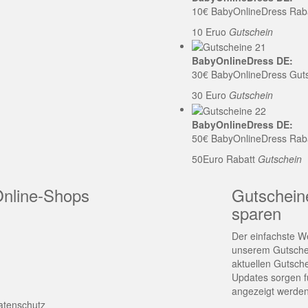
10€ BabyOnlineDress Rab
10 Eruo
Gutschein
BabyOnlineDress DE:
30€ BabyOnlineDress Gut
30 Euro
Gutschein
BabyOnlineDress DE:
50€ BabyOnlineDress Rab
50Euro Rabatt
Gutschein
Online-Shops
Gutschein
sparen
Der einfachste We
unserem Gutschei
aktuellen Gutsch
Updates sorgen fü
angezeigt werden
atenschutz