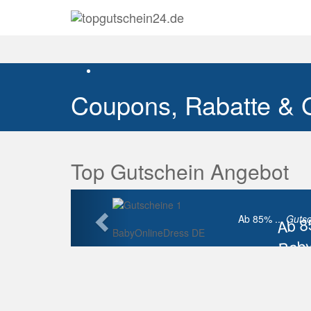
Coupons, Rabatte & 
Top Gutschein Angebot
Vorherige
Ab 
Ab 85% ...
Gutsc
BabyOnlineDress DE
Baby
Raba