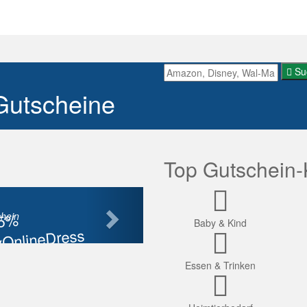
Su
Gutscheine
Top Gutschein-
Nächste
85%
hein
Baby & Kind
OnlineDress
tt
Essen & Trinken