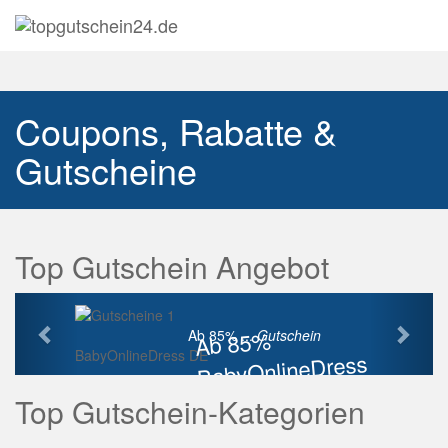
Navig
auskl
Coupons, Rabatte &
Gutscheine
Top Gutschein Angebot
Vorherige
Näch
Ab 85%
Ab 85% ...
Gutschein
BabyOnlineDress DE
BabyOnlineDress
Rabatt
Top Gutschein-Kategorien