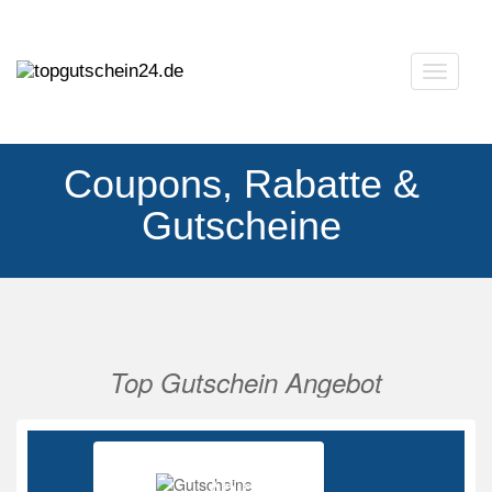
Navigat
ausklap
Coupons, Rabatte &
Gutscheine
Top Gutschein Angebot
Vorherige
Nächs
Ab 85%