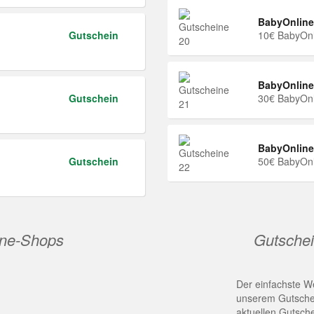
BabyOnline
Gutschein
10€ BabyOnl
BabyOnline
Gutschein
30€ BabyOnl
BabyOnline
Gutschein
50€ BabyOnl
ine-Shops
Gutschei
Der einfachste We
unserem Gutschei
aktuellen Gutsch