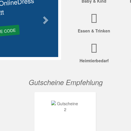
OnlineDress
Baby & Kind
tt
GE CODE
Essen & Trinken
Heimtierbedarf
Gutscheine Empfehlung