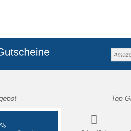
Gutscheine
gebot
Top Gu
Nächste
5%