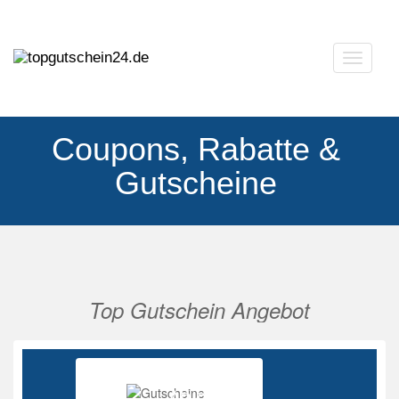
Navigat
ausklap
Coupons, Rabatte &
Gutscheine
Top Gutschein Angebot
Vorherige
Nächs
Ab 85%