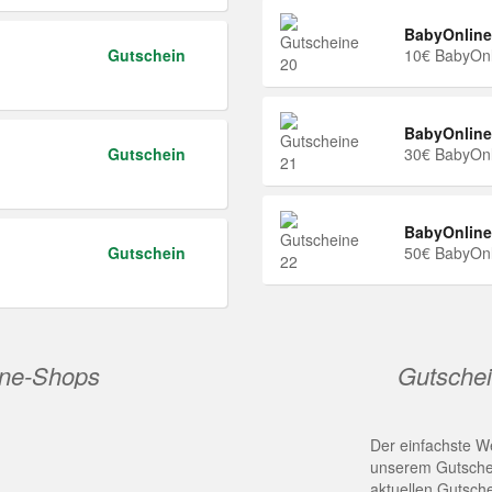
BabyOnline
Gutschein
10€ BabyOnl
BabyOnline
Gutschein
30€ BabyOnl
BabyOnline
Gutschein
50€ BabyOnl
ine-Shops
Gutschei
Der einfachste We
unserem Gutschei
aktuellen Gutsch