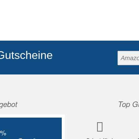
Gutscheine
gebot
Top Gu
Nächste
5%