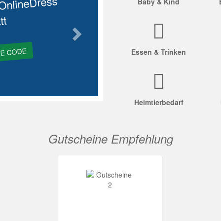
OnlineDress
Baby & Kind
tt
GE CODE
Essen & Trinken
Heimtierbedarf
Gutscheine Empfehlung