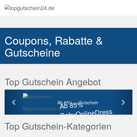
Navig
auskl
Coupons, Rabatte &
Gutscheine
Top Gutschein Angebot
Vorherige
Näch
Ab 85%
Ab 85% ...
Gutschein
BabyOnlineDress DE
BabyOnlineDress
Rabatt
Top Gutschein-Kategorien