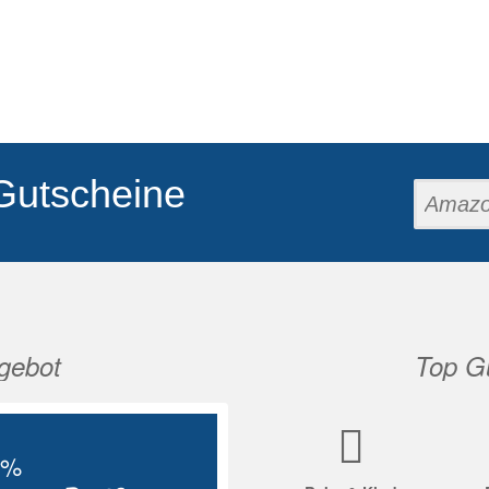
Gutscheine
gebot
Top Gu
Nächste
5%