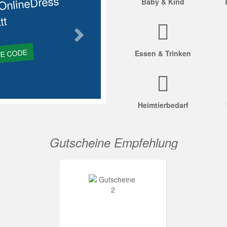
OnlineDress
Baby & Kind
tt
GE CODE
Essen & Trinken
Heimtierbedarf
Gutscheine Empfehlung