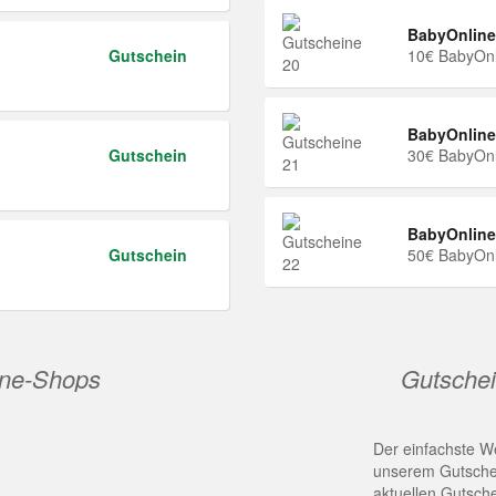
BabyOnline
Gutschein
10€ BabyOnl
BabyOnline
Gutschein
30€ BabyOnl
BabyOnline
Gutschein
50€ BabyOnl
ine-Shops
Gutschei
Der einfachste We
unserem Gutschei
aktuellen Gutsch