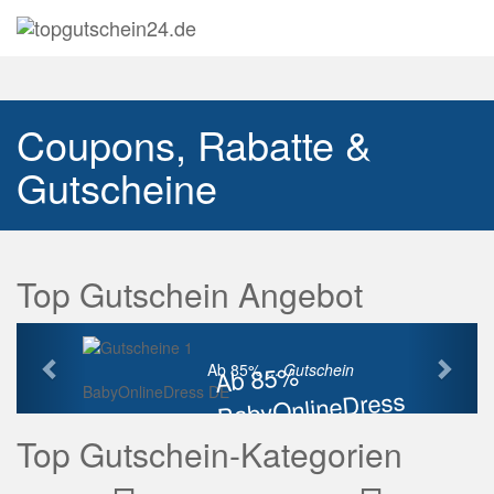
Navig
auskl
Coupons, Rabatte &
Gutscheine
Top Gutschein Angebot
Vorherige
Näch
Ab 85%
Ab 85% ...
Gutschein
BabyOnlineDress DE
BabyOnlineDress
Rabatt
Top Gutschein-Kategorien