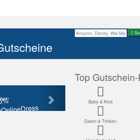
Su
Gutscheine
Top Gutschein-
Nächste
85%
hein
Baby & Kind
OnlineDress
tt
Essen & Trinken