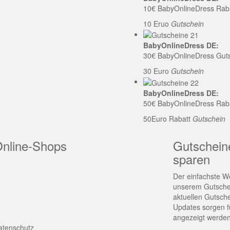
10€ BabyOnlineDress Rab
10 Eruo
Gutschein
BabyOnlineDress DE:
30€ BabyOnlineDress Gut
30 Euro
Gutschein
BabyOnlineDress DE:
50€ BabyOnlineDress Rab
50Euro Rabatt
Gutschein
Online-Shops
Gutschein
sparen
Der einfachste We
unserem Gutschei
aktuellen Gutsch
Updates sorgen fü
angezeigt werden
atenschutz