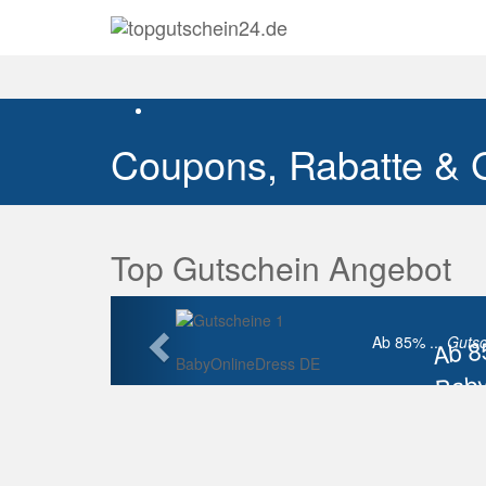
Coupons, Rabatte & 
Top Gutschein Angebot
Vorherige
Ab 
Ab 85% ...
Gutsc
BabyOnlineDress DE
Baby
Raba