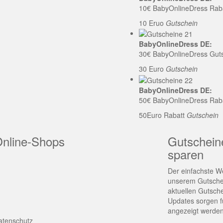
10€ BabyOnlineDress Rab
10 Eruo
Gutschein
BabyOnlineDress DE:
30€ BabyOnlineDress Gut
30 Euro
Gutschein
BabyOnlineDress DE:
50€ BabyOnlineDress Rab
50Euro Rabatt
Gutschein
Online-Shops
Gutschein
sparen
Der einfachste We
unserem Gutschei
aktuellen Gutsch
Updates sorgen fü
angezeigt werden
atenschutz