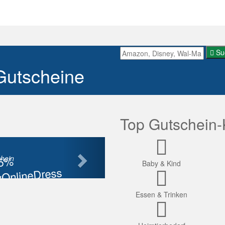
Su
Gutscheine
Top Gutschein-
Nächste
85%
hein
Baby & Kind
OnlineDress
tt
Essen & Trinken