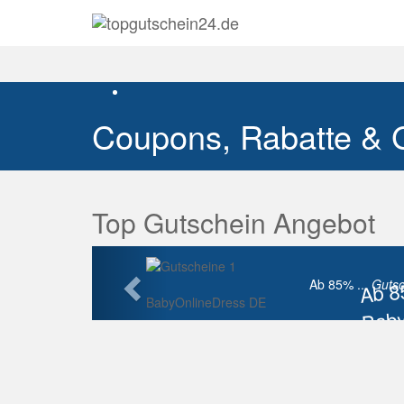
Coupons, Rabatte & 
Top Gutschein Angebot
Vorherige
Ab 
Ab 85% ...
Gutsc
BabyOnlineDress DE
Baby
Raba