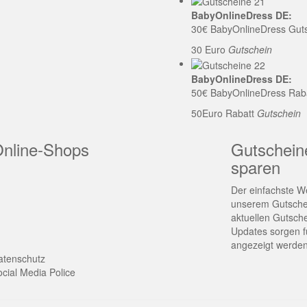
BabyOnlineDress DE:
30€ BabyOnlineDress Gut
30 Euro
Gutschein
BabyOnlineDress DE:
50€ BabyOnlineDress Rab
50Euro Rabatt
Gutschein
Online-Shops
Gutschein
sparen
Der einfachste We
unserem Gutschei
aktuellen Gutsch
Updates sorgen fü
angezeigt werden
atenschutz
cial Media Police