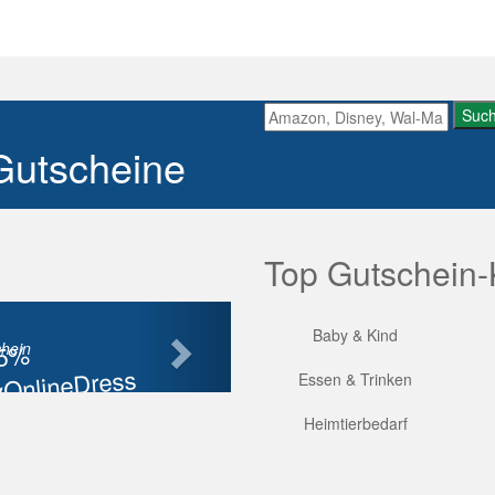
Suc
Gutscheine
Top Gutschein-
Nächste
Baby & Kind
85%
hein
OnlineDress
Essen & Trinken
tt
Heimtierbedarf