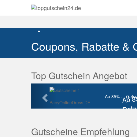
Coupons, Rabatte & 
Top Gutschein Angebot
Vorherige
Ab 
Ab 85% ...
Gutsc
BabyOnlineDress DE
Baby
Raba
Gutscheine Empfehlung