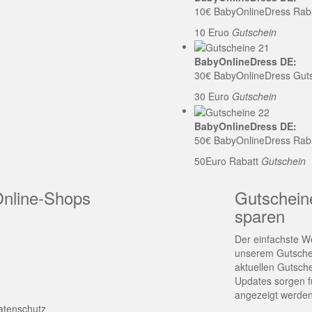
10€ BabyOnlineDress Rab
10 Eruo
Gutschein
BabyOnlineDress DE:
30€ BabyOnlineDress Gut
30 Euro
Gutschein
BabyOnlineDress DE:
50€ BabyOnlineDress Rab
50Euro Rabatt
Gutschein
Online-Shops
Gutschein
sparen
Der einfachste We
unserem Gutschei
aktuellen Gutsch
Updates sorgen fü
angezeigt werden
atenschutz