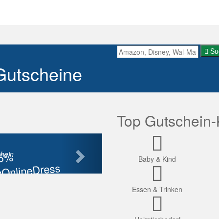
Su
Gutscheine
Top Gutschein-
Nächste
85%
hein
Baby & Kind
OnlineDress
tt
Essen & Trinken