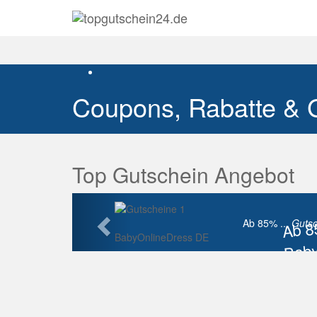
Coupons, Rabatte & 
Top Gutschein Angebot
Vorherige
Ab 
Ab 85% ...
Gutsc
BabyOnlineDress DE
Baby
Raba