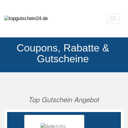
Navigat
ausklap
Coupons, Rabatte &
Gutscheine
Top Gutschein Angebot
Vorherige
Nächs
Ab 85%