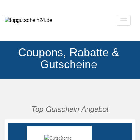
Navigat
ausklap
Coupons, Rabatte &
Gutscheine
Top Gutschein Angebot
Vorherige
Nächs
Ab 85%