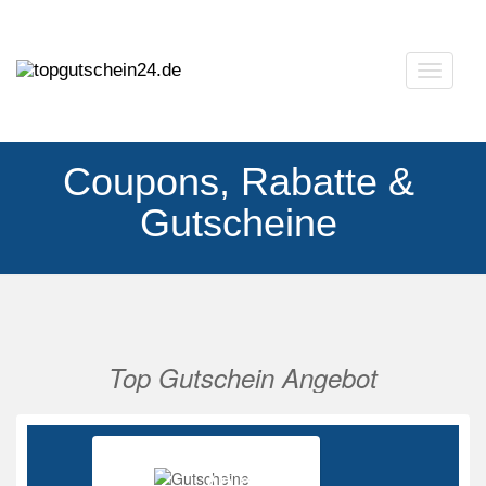
Navigat
ausklap
Coupons, Rabatte &
Gutscheine
Top Gutschein Angebot
Vorherige
Nächs
Ab 85%