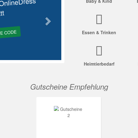
OnlineDress
Baby & Kind
tt
GE CODE
Essen & Trinken
Heimtierbedarf
Gutscheine Empfehlung