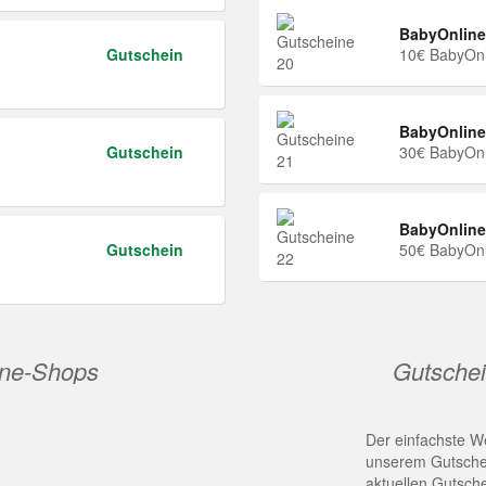
BabyOnline
Gutschein
10€ BabyOnl
BabyOnline
Gutschein
30€ BabyOnl
BabyOnline
Gutschein
50€ BabyOnl
ine-Shops
Gutschei
Der einfachste We
unserem Gutschei
aktuellen Gutsch