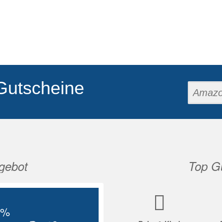
Gutscheine
gebot
Top Gu
Nächste
5%